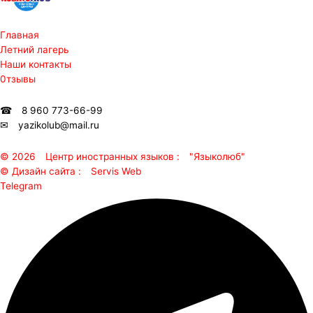
Главная
Летний лагерь
Наши контакты
0тзывы
☎ ⠀8 960 773-66-99
✉ ⠀yazikolub@mail.ru
© 2026⠀ Центр иностранных языков :⠀ "Языколюб"
© Дизайн сайта :⠀ Servis Web
Telegram